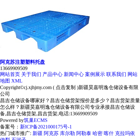
阿克苏注塑塑料托盘
13669909509
网站首页
关于我们
产品中心
新闻中心
案例展示
联系我们
网站
地图
XML
Copyright©
cj.xjhjmy.com
(
点击复制
)新疆昊嘉明逸仓储设备有限
公司
昌吉仓储设备哪家好？昌吉仓储货架报价是多少？昌吉货架质量
怎么样？新疆昊嘉明逸仓储设备有限公司专业承接昌吉仓储设
备,昌吉仓储货架,昌吉货架,电话:13669909509
Powered by
筑巢ECMS
备案号：
新ICP备2021000175号-1
热门城市推广:
新疆
阿克苏
库尔勒
阿勒泰
哈密
喀什
克拉玛依
伊犁
石河子