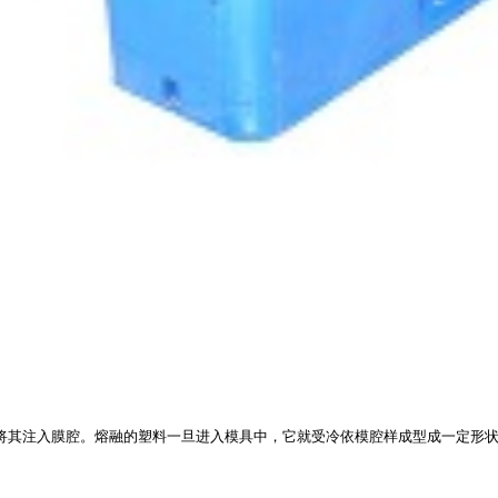
将其注入膜腔。熔融的塑料一旦进入模具中，它就受冷依模腔样成型成一定形