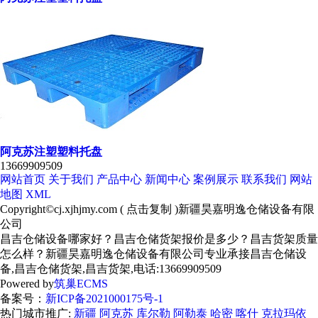
阿克苏注塑塑料托盘
13669909509
网站首页
关于我们
产品中心
新闻中心
案例展示
联系我们
网站
地图
XML
Copyright©
cj.xjhjmy.com
(
点击复制
)新疆昊嘉明逸仓储设备有限
公司
昌吉仓储设备哪家好？昌吉仓储货架报价是多少？昌吉货架质量
怎么样？新疆昊嘉明逸仓储设备有限公司专业承接昌吉仓储设
备,昌吉仓储货架,昌吉货架,电话:13669909509
Powered by
筑巢ECMS
备案号：
新ICP备2021000175号-1
热门城市推广:
新疆
阿克苏
库尔勒
阿勒泰
哈密
喀什
克拉玛依