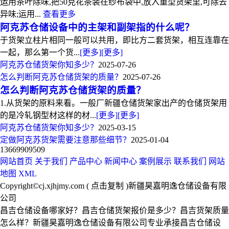
运用茶叶除味,把50克花茶装在纱布袋中,放入重型货架里,可除去
异味;运用...
查看更多
阿克苏仓储设备中的主架和副架指的什么呢？
于货架立柱片相同一般可以共用，即比方二套货架，相互连靠在
一起，那么第一个货...
[更多]
[更多]
阿克苏仓储货架你知多少？
2025-07-26
怎么判断阿克苏仓储货架的质量？
2025-07-26
怎么判断阿克苏仓储货架的质量？
1.从货架的原料来看。一般厂新疆仓储货架家出产的仓储货架用
的是冷轧钢型材这样的材...
[更多]
[更多]
阿克苏仓储货架你知多少？
2025-03-15
定做阿克苏货架需要注意那些细节？
2025-01-04
13669909509
网站首页
关于我们
产品中心
新闻中心
案例展示
联系我们
网站
地图
XML
Copyright©
cj.xjhjmy.com
(
点击复制
)新疆昊嘉明逸仓储设备有限
公司
昌吉仓储设备哪家好？昌吉仓储货架报价是多少？昌吉货架质量
怎么样？新疆昊嘉明逸仓储设备有限公司专业承接昌吉仓储设