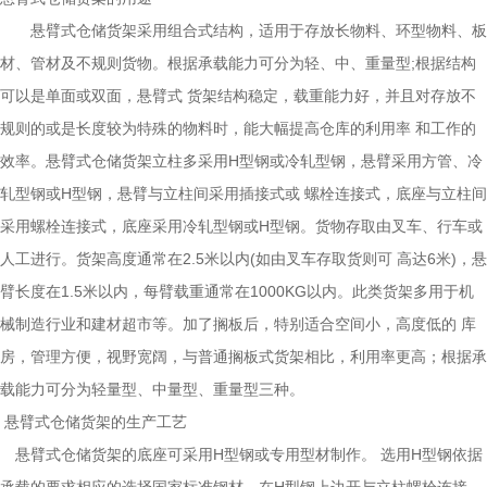
悬臂式仓储货架采用组合式结构，适用于存放长物料、环型物料、板
材、管材及不规则货物。根据承载能力可分为轻、中、重量型;根据结构
可以是单面或双面，悬臂式 货架结构稳定，载重能力好，并且对存放不
规则的或是长度较为特殊的物料时，能大幅提高仓库的利用率 和工作的
效率。悬臂式仓储货架立柱多采用H型钢或冷轧型钢，悬臂采用方管、冷
轧型钢或H型钢，悬臂与立柱间采用插接式或 螺栓连接式，底座与立柱间
采用螺栓连接式，底座采用冷轧型钢或H型钢。货物存取由叉车、行车或
人工进行。货架高度通常在2.5米以内(如由叉车存取货则可 高达6米)，悬
臂长度在1.5米以内，每臂载重通常在1000KG以内。此类货架多用于机
械制造行业和建材超市等。加了搁板后，特别适合空间小，高度低的 库
房，管理方便，视野宽阔，与普通搁板式货架相比，利用率更高；根据承
载能力可分为轻量型、中量型、重量型三种。
悬臂式仓储货架的生产工艺
悬臂式仓储货架的底座可采用H型钢或专用型材制作。 选用H型钢依据
承载的要求相应的选择国家标准钢材。在H型钢上边开与立柱螺栓连接