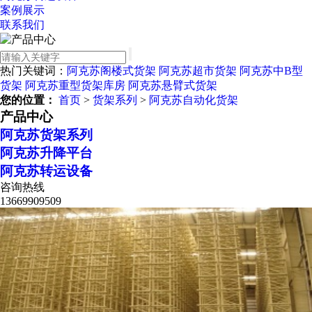
案例展示
联系我们
热门关键词：
阿克苏阁楼式货架
阿克苏超市货架
阿克苏中B型
货架
阿克苏重型货架库房
阿克苏悬臂式货架
您的位置：
首页
>
货架系列
>
阿克苏自动化货架
产品中心
阿克苏货架系列
阿克苏升降平台
阿克苏转运设备
咨询热线
13669909509