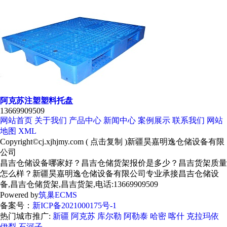
阿克苏注塑塑料托盘
13669909509
网站首页
关于我们
产品中心
新闻中心
案例展示
联系我们
网站
地图
XML
Copyright©
cj.xjhjmy.com
(
点击复制
)新疆昊嘉明逸仓储设备有限
公司
昌吉仓储设备哪家好？昌吉仓储货架报价是多少？昌吉货架质量
怎么样？新疆昊嘉明逸仓储设备有限公司专业承接昌吉仓储设
备,昌吉仓储货架,昌吉货架,电话:13669909509
Powered by
筑巢ECMS
备案号：
新ICP备2021000175号-1
热门城市推广:
新疆
阿克苏
库尔勒
阿勒泰
哈密
喀什
克拉玛依
伊犁
石河子