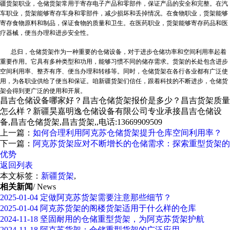
疆货架
职业，仓储货架常用于寄存电子产品和零部件，保证产品的安全和完整。在汽
车职业，货架能够寄存车身和零部件，减少损坏和丢掉情况。在食物职业，货架能够
寄存食物原料和制品，保证食物的质量和卫生。在医药职业，货架能够寄存药品和医
疗器械，便当办理和进步安全性。
总归，仓储货架作为一种重要的仓储设备，对于进步仓储功率和空间利用率起着
重要作用。它具有多种类型和功用，能够习惯不同的储存需求。货架的长处包含进步
空间利用率、整齐有序、便当办理和转移等。同时，仓储货架在各行各业都有广泛使
用，为各职业供给了便当和保证。咱
新疆货架
们信任，跟着科技的不断进步，仓储货
架会得到更广泛的使用和开展。
昌吉仓储设备哪家好？昌吉仓储货架报价是多少？昌吉货架质量
怎么样？新疆昊嘉明逸仓储设备有限公司专业承接昌吉仓储设
备,昌吉仓储货架,昌吉货架,,电话:13669909509
上一篇：
如何合理利用阿克苏仓储货架提升仓库空间利用率？
下一篇：
阿克苏货架应对不断增长的仓储需求：探索重型货架的
优势
返回列表
本文标签：
新疆货架
,
相关新闻
/ News
2025-01-04
定做阿克苏货架需要注意那些细节？
2025-01-04
阿克苏货架的阁楼货架适用于什么样的仓库
2024-11-18
坚固耐用的仓储重型货架，为阿克苏货架护航
2024-11-18
阿克苏货架：仓储重型货架的广泛应用