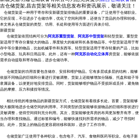
吉仓储货架,昌吉货架等相关信息发布和资讯展示，敬请关注！
仓储货架是一种用于寄存和安
新疆货架
排物品的重要设备，广泛使用于仓储职业。
它的呈现，不仅进步了仓储功率，优化了空间利用率，还便当了货品的办理和转移。
本文将从仓储货架的类型、功用、长处和使用等方面进行具体介绍。
新疆货架
仓储货架依照结构可分为
阿克苏重型货架
、
阿克苏中型货架
和轻型货架。重型货
架适用于寄存分量较大的物品，厚度较大的板材和长条形物品等。中型货架适用于寄
存中等分量的物品，比如机械零件和东西等。轻型货架适用于寄存轻量的产品，比如
小型电器、玩具和日用品等。此外，还有一种
阿克苏自动化立体库
房货架，能够依据
需求自动提取和寄存物品，进步仓储功率。
仓储货架的功用首要包含储存、安排和维护物品。它有多层或多层的结构，能够
依据不同物品的巨细和分量进行灵敏调整。货架上还能够增加分隔板、托盘和箱子等
隶属设备，以便更好地安排货品。同时，货架能够维护物品不受损坏或丢掉，避免物
品的摩擦、压力和揉捏等情况。
相比传统的堆放物品的
新疆货架
方式，仓储货架有着很多长处。首要，货架能够
较大极限地进步仓储空间的利用率。不同类型的货架能够依据物品的巨细和形状进行
灵敏调整，使得空间得到充分利用。其次，货架能够使库房的布局更加整齐有序，便
当办理和查找物品。通过标签和编号，能够快速找到所需求的物品，减少了寻找时
刻。此外，货架上的物品也更容易转移和装卸，进步了工作功率。
仓储货架广泛使用于各种职业，包含电子、汽车、食物和医药等职业。在电子
新