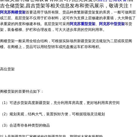
吉仓储货架,昌吉货架等相关信息发布和资讯展示，敬请关注！
阿克苏阁楼货架
首要适用于场所有限、货品种类繁
新疆货架
复的库房，一般可做两层
或三层。底层货架不仅用于贮存材料，还可作为支撑上层修建的承重墙，大大降低了
承重梁的跨度和修建本钱。底层货架可采用
阿克苏重型货架
、
阿克苏中型货架
等货
架，装备楼梯、护栏和合理改造，可大大进步库房的空间利用率。
阁楼货架一般采用全组合结构，可根据实际场所
新疆货架
灵活规划为二层或双层阁
楼。在阁楼上，货品可以用轻型轿车或托盘搬运车贮存和堆积。
高位货架
阁楼货架的首要特点如下：
（1）可进步货架高度
新疆货架
，充分利用库房高度，更好地利用库房空间
（2）规划美观，结构大气，装置拆卸方便，可根据现场灵活规划
（3）合适寄存各种类型的物品
以上是新疆货架厂家概述的信新疆货架
息，期望对大家有所帮助。