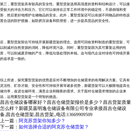
第三，重型货架具有较高的安全性。重型货架选用高强度的资料和结构设计，可以接
受较大的冲击力和压力。它们可以保持在正常工作环境中的稳定性，不易倒塌和变
形，然后更好地维护仓储物品的安全。此外，重型货架还可以依据不同物品的特色设
置合适的防护措施，如防挤压设备和防滑垫，进一步提高货品的安全性。
后，重型货架契合可持续开展
新疆货架
的理念。选用可回收资料制造的重型货架，可
以削减对自然资源的消耗，降低环境污染。同时，重型货架因为其可重复运用的性
质，可以削减废弃物的产生，降低垃圾处理的本钱。这与现代企业对绿色可持续开展
的追求是一致的。
综上所述，探究重型货架的优势是应对不断增加的仓储需求的有用解决方案。它具有
灵活性、贮存才能、安全性和可持续开展等诸多优势，
新疆货架
可以大极限地提高仓
储功率，改进仓储环境，满意企业和顾客的需求。关于面对仓储需求增加的企业来
说，运用重型货架是一个明智的挑选。
昌吉仓储设备哪家好？昌吉仓储货架报价是多少？昌吉货架质量
怎么样？新疆昊嘉明逸仓储设备有限公司专业承接昌吉仓储设
备,昌吉仓储货架,昌吉货架,,电话:13669909509
上一篇：
阿克苏货架你知多少？
下一篇：
如何选择合适的阿克苏仓储货架？