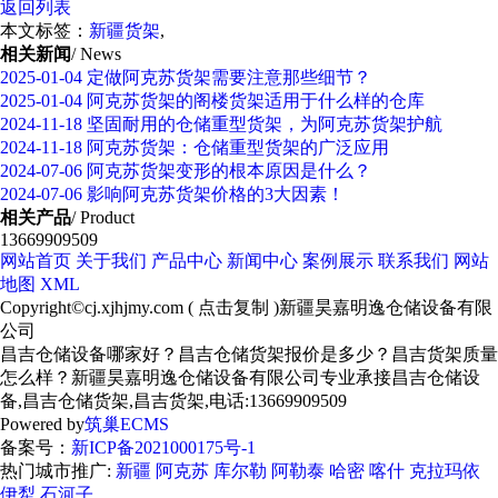
返回列表
本文标签：
新疆货架
,
相关新闻
/ News
2025-01-04
定做阿克苏货架需要注意那些细节？
2025-01-04
阿克苏货架的阁楼货架适用于什么样的仓库
2024-11-18
坚固耐用的仓储重型货架，为阿克苏货架护航
2024-11-18
阿克苏货架：仓储重型货架的广泛应用
2024-07-06
阿克苏货架变形的根本原因是什么？
2024-07-06
影响阿克苏货架价格的3大因素！
相关产品
/ Product
13669909509
网站首页
关于我们
产品中心
新闻中心
案例展示
联系我们
网站
地图
XML
Copyright©
cj.xjhjmy.com
(
点击复制
)新疆昊嘉明逸仓储设备有限
公司
昌吉仓储设备哪家好？昌吉仓储货架报价是多少？昌吉货架质量
怎么样？新疆昊嘉明逸仓储设备有限公司专业承接昌吉仓储设
备,昌吉仓储货架,昌吉货架,电话:13669909509
Powered by
筑巢ECMS
备案号：
新ICP备2021000175号-1
热门城市推广:
新疆
阿克苏
库尔勒
阿勒泰
哈密
喀什
克拉玛依
伊犁
石河子