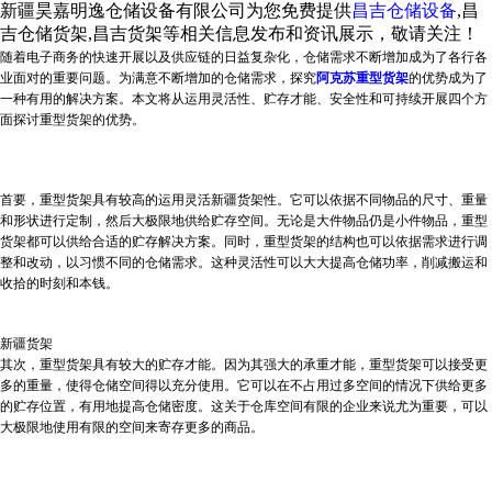
新疆昊嘉明逸仓储设备有限公司为您免费提供
昌吉仓储设备
,昌
吉仓储货架,昌吉货架等相关信息发布和资讯展示，敬请关注！
随着电子商务的快速开展以及供应链的日益复杂化，仓储需求不断增加成为了各行各
业面对的重要问题。为满意不断增加的仓储需求，探究
阿克苏重型货架
的优势成为了
一种有用的解决方案。本文将从运用灵活性、贮存才能、安全性和可持续开展四个方
面探讨重型货架的优势。
首要，重型货架具有较高的运用灵活
新疆货架
性。它可以依据不同物品的尺寸、重量
和形状进行定制，然后大极限地供给贮存空间。无论是大件物品仍是小件物品，重型
货架都可以供给合适的贮存解决方案。同时，重型货架的结构也可以依据需求进行调
整和改动，以习惯不同的仓储需求。这种灵活性可以大大提高仓储功率，削减搬运和
收拾的时刻和本钱。
新疆货架
其次，重型货架具有较大的贮存才能。因为其强大的承重才能，重型货架可以接受更
多的重量，使得仓储空间得以充分使用。它可以在不占用过多空间的情况下供给更多
的贮存位置，有用地提高仓储密度。这关于仓库空间有限的企业来说尤为重要，可以
大极限地使用有限的空间来寄存更多的商品。