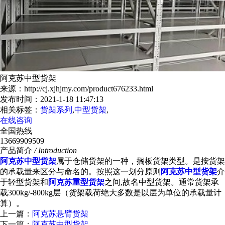
阿克苏中型货架
来源：http://cj.xjhjmy.com/product676233.html
发布时间：2021-1-18 11:47:13
相关标签：
货架系列
,
中型货架
,
在线咨询
全国热线
13669909509
产品简介
/ Introduction
阿克苏中型货架
属于仓储货架的一种，搁板货架类型。是按货架
的承载量来区分与命名的。按照这一划分原则
阿克苏中型货架
介
于轻型货架和
阿克苏重型货架
之间,故名中型货架。通常货架承
载300kg/-800kg层（货架载荷绝大多数是以层为单位的承载量计
算）。
上一篇：
阿克苏悬臂货架
下一篇：
阿克苏中型货架