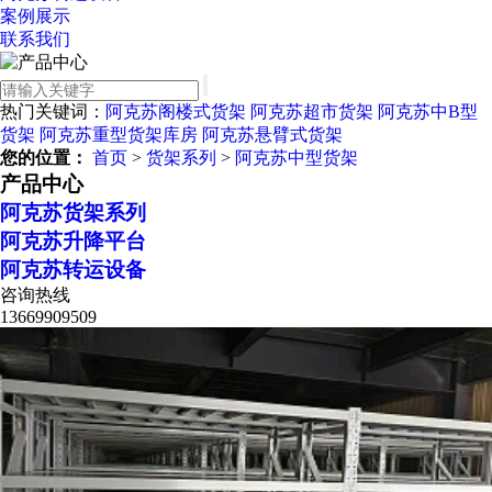
案例展示
联系我们
热门关键词：
阿克苏阁楼式货架
阿克苏超市货架
阿克苏中B型
货架
阿克苏重型货架库房
阿克苏悬臂式货架
您的位置：
首页
>
货架系列
>
阿克苏中型货架
产品中心
阿克苏货架系列
阿克苏升降平台
阿克苏转运设备
咨询热线
13669909509