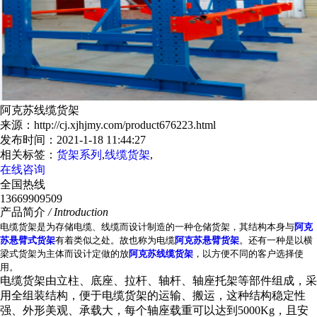
阿克苏线缆货架
来源：http://cj.xjhjmy.com/product676223.html
发布时间：2021-1-18 11:44:27
相关标签：
货架系列
,
线缆货架
,
在线咨询
全国热线
13669909509
产品简介
/ Introduction
电缆货架是为存储电缆、线缆而设计制造的一种仓储货架，其结构本身与
阿克
苏悬臂式货架
有着类似之处。故也称为电缆
阿克苏悬臂货架
。还有一种是以横
梁式货架为主体而设计定做的放
阿克苏线缆货架
，以方便不同的客户选择使
用。
电缆货架由立柱、底座、拉杆、轴杆、轴座托架等部件组成，采
用全组装结构，便于电缆货架的运输、搬运，这种结构稳定性
强、外形美观、承载大，每个轴座载重可以达到5000Kg，且安