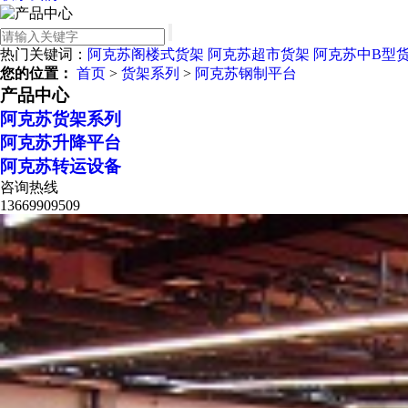
热门关键词：
阿克苏阁楼式货架
阿克苏超市货架
阿克苏中B型
您的位置：
首页
>
货架系列
>
阿克苏钢制平台
产品中心
阿克苏货架系列
阿克苏升降平台
阿克苏转运设备
咨询热线
13669909509