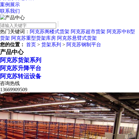
案例展示
联系我们
热门关键词：
阿克苏阁楼式货架
阿克苏超市货架
阿克苏中B型
货架
阿克苏重型货架库房
阿克苏悬臂式货架
您的位置：
首页
>
货架系列
>
阿克苏钢制平台
产品中心
阿克苏货架系列
阿克苏升降平台
阿克苏转运设备
咨询热线
13669909509