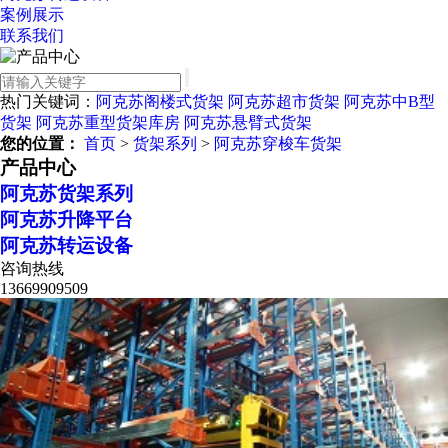
案例展示
联系我们
热门关键词：
阿克苏阁楼式货架
阿克苏超市货架
阿克苏中B型
货架
阿克苏重型货架库房
阿克苏悬臂式货架
您的位置：
首页
>
货架系列
>
阿克苏穿梭车货架
产品中心
阿克苏货架系列
阿克苏升降平台
阿克苏转运设备
咨询热线
13669909509