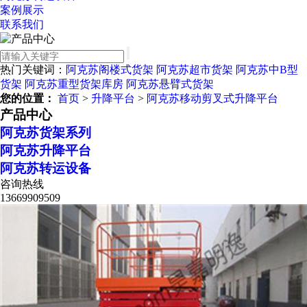
案例展示
联系我们
热门关键词：
阿克苏阁楼式货架
阿克苏超市货架
阿克苏中B型
货架
阿克苏重型货架库房
阿克苏悬臂式货架
您的位置：
首页
>
升降平台
>
阿克苏移动剪叉式升降平台
产品中心
阿克苏货架系列
阿克苏升降平台
阿克苏转运设备
咨询热线
13669909509