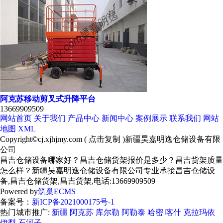
阿克苏移动剪叉式升降平台
13669909509
网站首页
关于我们
产品中心
新闻中心
案例展示
联系我们
网站
地图
XML
Copyright©
cj.xjhjmy.com
(
点击复制
)新疆昊嘉明逸仓储设备有限
公司
昌吉仓储设备哪家好？昌吉仓储货架报价是多少？昌吉货架质量
怎么样？新疆昊嘉明逸仓储设备有限公司专业承接昌吉仓储设
备,昌吉仓储货架,昌吉货架,电话:13669909509
Powered by
筑巢ECMS
备案号：
新ICP备2021000175号-1
热门城市推广:
新疆
阿克苏
库尔勒
阿勒泰
哈密
喀什
克拉玛依
伊犁
石河子