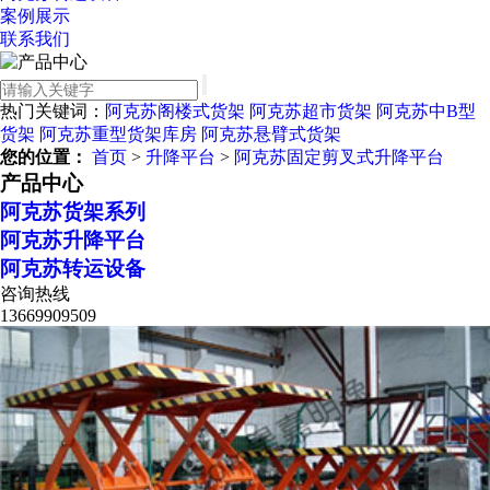
案例展示
联系我们
热门关键词：
阿克苏阁楼式货架
阿克苏超市货架
阿克苏中B型
货架
阿克苏重型货架库房
阿克苏悬臂式货架
您的位置：
首页
>
升降平台
>
阿克苏固定剪叉式升降平台
产品中心
阿克苏货架系列
阿克苏升降平台
阿克苏转运设备
咨询热线
13669909509