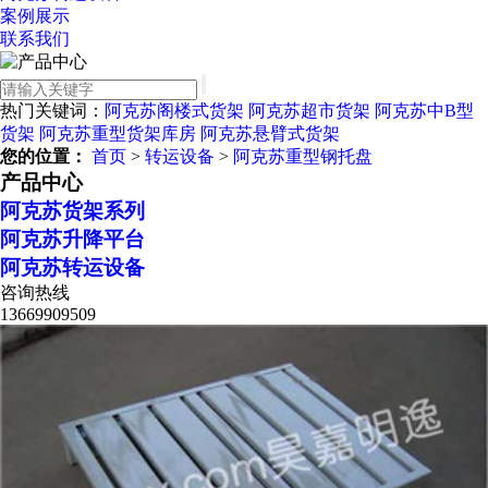
案例展示
联系我们
热门关键词：
阿克苏阁楼式货架
阿克苏超市货架
阿克苏中B型
货架
阿克苏重型货架库房
阿克苏悬臂式货架
您的位置：
首页
>
转运设备
>
阿克苏重型钢托盘
产品中心
阿克苏货架系列
阿克苏升降平台
阿克苏转运设备
咨询热线
13669909509