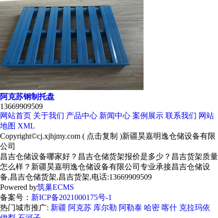
阿克苏钢制托盘
13669909509
网站首页
关于我们
产品中心
新闻中心
案例展示
联系我们
网站
地图
XML
Copyright©
cj.xjhjmy.com
(
点击复制
)新疆昊嘉明逸仓储设备有限
公司
昌吉仓储设备哪家好？昌吉仓储货架报价是多少？昌吉货架质量
怎么样？新疆昊嘉明逸仓储设备有限公司专业承接昌吉仓储设
备,昌吉仓储货架,昌吉货架,电话:13669909509
Powered by
筑巢ECMS
备案号：
新ICP备2021000175号-1
热门城市推广:
新疆
阿克苏
库尔勒
阿勒泰
哈密
喀什
克拉玛依
伊犁
石河子