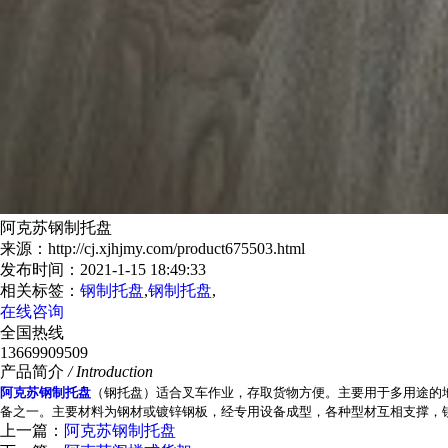
阿克苏钢制托盘
来源：http://cj.xjhjmy.com/product675503.html
发布时间：2021-1-15 18:49:33
相关标签：
钢制托盘
,
钢制托盘
,
在线咨询
全国热线
13669909509
产品简介
/ Introduction
阿克苏钢制托盘
（钢托盘）适合叉车作业，存取货物方便。主要用于多用途的
备之一。主要材料为钢材或镀锌钢板，经专用设备成型，各种型材互相支撑，铆
上一篇：
阿克苏钢制托盘