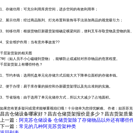
1、存储功用：可充分利用库房空间，进步空间的有效利用率；
2、展示功用：经过商品陈列、灯光布置和装饰等手法添加商品的视觉吸引力；
3、转移功用：根据货物巨
新疆货架
细确定横梁间距，便利叉车存取货物及货物的装
4、安全维护作用：当有意外事故发??
千层架货架的相关图
?时（如人员不小心磕碰到货物），能够防止或减轻对所存物品的危害程度。
千层架货架上有哪些特色？
1、节约本钱：选用托盘单元化存储方式后能大大下降单位面积的存储本钱。
2、便于办理：易于库存量的操控和办
新疆货架
理以及先出准则的实施。
3、节省场地：由于选用了单元化储存方式，所以大大减少了占地面积。
如果您有更多疑问或需求能够重视咱们哦！十分侥幸为您排忧解难。 作者：姑苏苏克钣金加工 https://www.bi
昌吉仓储设备哪家好？昌吉仓储货架报价是多少？昌吉货架质量怎么样
上一篇：
阿克苏仓储设备 仓储货架除了存储物品以外还有哪些
下一篇：
常见的几种阿克苏货架种类
返回列表