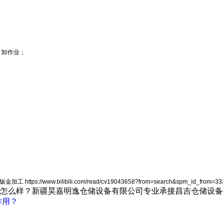
、卸作业；
libili.com/read/cv19043658?from=search&spm_id_from=333.337
？新疆昊嘉明逸仓储设备有限公司专业承接昌吉仓储设备,昌吉仓储货
作用？