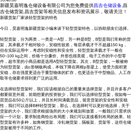
新疆昊嘉明逸仓储设备有限公司为您免费提供
昌吉仓储设备
,昌
吉仓储货架,昌吉货架等相关信息发布和资讯展示，敬请关注！
新疆货架
厂家谈轻型货架的特色
今日，昊嘉明逸新疆货架小编来谈下轻型货架特色，以协助朋友们选择。
轻型货架，分为两类，一类是一A型，另一种是B型，B型是我们常称的货
架，其承载才干相对较小，安稳性较差，每层承载才干不超越150 kg，
但在实际运用中，考虑到安稳性和安全性，轻型货架承载才干一般在
50~100 kg之间，价格十分廉价。外形也很美观，电子工作的中小型零
件，超市里的小商品都是选用A型轻型货架。其次，B型货架，一般被称
为轻型货架，由c形钢板构成，本钱下降在两根p形梁上，使受力面积更
安稳，存在强度更适合于重型物体的贮存，也更适合于中型物品、人工存
取等仓储要求得到更广泛的运用。
在选择轻型货架时，我们应该根据自己的重量来选择货架，并且许多客户
都要留意外观，前期想要的投资较少，我们可以选择轻型货架，假如每一
层货品在50公斤以上，并且长时间满载货品，留意货架的安全性和安稳
性，我们可以选择B种轻型货架，那么，在选择时可以更好地选择，关于
货架的大小，我们需求根据场所的大小来规划和放置，一般我们只需求供
应一个计划，要求制造商给出布局图，我们可以直接看到布局的效果。轻
型货架有许多种，如角钢货架、冷轧钢货架，隔板架、货架等，这些仓储
货架被用于不同的工作。