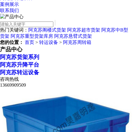
案例展示
联系我们
热门关键词：
阿克苏阁楼式货架
阿克苏超市货架
阿克苏中B型
货架
阿克苏重型货架库房
阿克苏悬臂式货架
您的位置：
首页
>
转运设备
>
阿克苏周转箱
产品中心
阿克苏货架系列
阿克苏升降平台
阿克苏转运设备
咨询热线
13669909509