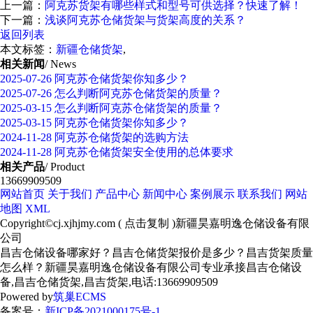
上一篇：
阿克苏货架有哪些样式和型号可供选择？快速了解！
下一篇：
浅谈阿克苏仓储货架与货架高度的关系？
返回列表
本文标签：
新疆仓储货架
,
相关新闻
/ News
2025-07-26
阿克苏仓储货架你知多少？
2025-07-26
怎么判断阿克苏仓储货架的质量？
2025-03-15
怎么判断阿克苏仓储货架的质量？
2025-03-15
阿克苏仓储货架你知多少？
2024-11-28
阿克苏仓储货架的选购方法
2024-11-28
阿克苏仓储货架安全使用的总体要求
相关产品
/ Product
13669909509
网站首页
关于我们
产品中心
新闻中心
案例展示
联系我们
网站
地图
XML
Copyright©
cj.xjhjmy.com
(
点击复制
)新疆昊嘉明逸仓储设备有限
公司
昌吉仓储设备哪家好？昌吉仓储货架报价是多少？昌吉货架质量
怎么样？新疆昊嘉明逸仓储设备有限公司专业承接昌吉仓储设
备,昌吉仓储货架,昌吉货架,电话:13669909509
Powered by
筑巢ECMS
备案号：
新ICP备2021000175号-1