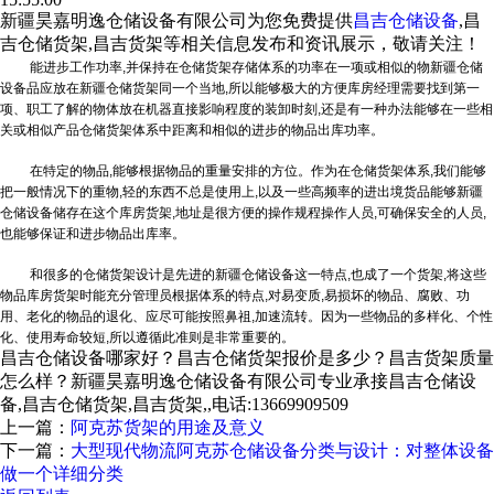
新疆昊嘉明逸仓储设备有限公司为您免费提供
昌吉仓储设备
,昌
吉仓储货架,昌吉货架等相关信息发布和资讯展示，敬请关注！
能进步工作功率,并保持在仓储货架存储体系的功率在一项或相似的物
新疆仓储
设备
品应放在
新疆仓储货架
同一个当地,所以能够极大的方便库房经理需要找到第一
项、职工了解的物体放在机器直接影响程度的装卸时刻,还是有一种办法能够在一些相
关或相似产品仓储货架体系中距离和相似的进步的物品出库功率。
在特定的物品,能够根据物品的重量安排的方位。作为在仓储货架体系,我们能够
把一般情况下的重物,轻的东西不总是使用上,以及一些高频率的进出境货品能够
新疆
仓储设备
储存在这个库房货架,地址是很方便的操作规程操作人员,可确保安全的人员,
也能够保证和进步物品出库率。
和很多的仓储货架设计是先进的
新疆仓储设备这一特点,也成了一个货架,将这些
物品库房货架时能充分管理员根据体系的特点,对易变质,易损坏的物品、腐败、功
用、老化的物品的退化、应尽可能按照鼻祖,加速流转。因为一些物品的多样化、个性
化、使用寿命较短,所以遵循此准则是非常重要的。
昌吉仓储设备哪家好？昌吉仓储货架报价是多少？昌吉货架质量
怎么样？新疆昊嘉明逸仓储设备有限公司专业承接昌吉仓储设
备,昌吉仓储货架,昌吉货架,,电话:13669909509
上一篇：
阿克苏货架的用途及意义
下一篇：
大型现代物流阿克苏仓储设备分类与设计：对整体设备
做一个详细分类