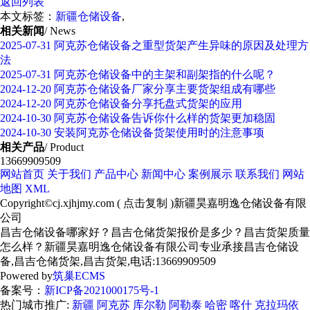
返回列表
本文标签：
新疆仓储设备
,
相关新闻
/ News
2025-07-31
阿克苏仓储设备之重型货架产生异味的原因及处理方
法
2025-07-31
阿克苏仓储设备中的主架和副架指的什么呢？
2024-12-20
阿克苏仓储设备厂家分享主要货架组成有哪些
2024-12-20
阿克苏仓储设备分享托盘式货架的应用
2024-10-30
阿克苏仓储设备告诉你什么样的货架更加稳固
2024-10-30
安装阿克苏仓储设备货架使用时的注意事项
相关产品
/ Product
13669909509
网站首页
关于我们
产品中心
新闻中心
案例展示
联系我们
网站
地图
XML
Copyright©
cj.xjhjmy.com
(
点击复制
)新疆昊嘉明逸仓储设备有限
公司
昌吉仓储设备哪家好？昌吉仓储货架报价是多少？昌吉货架质量
怎么样？新疆昊嘉明逸仓储设备有限公司专业承接昌吉仓储设
备,昌吉仓储货架,昌吉货架,电话:13669909509
Powered by
筑巢ECMS
备案号：
新ICP备2021000175号-1
热门城市推广:
新疆
阿克苏
库尔勒
阿勒泰
哈密
喀什
克拉玛依