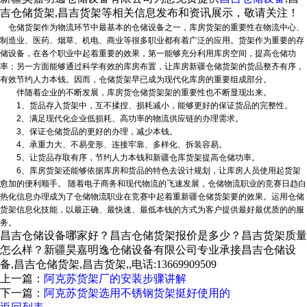
吉仓储货架,昌吉货架等相关信息发布和资讯展示，敬请关注！
仓储货架作为物流环节中最基本的仓储设备之一，库房货架的重要性在物流中心、
制造业、医药、烟草、机电、商业等很多职业都有着广泛的应用。货架作为重要的存
储设备，在各个职业中起着重要的效果，第一能够充分利用库房空间，提高仓储功
率；另一方面能够通过科学有效的库房布置，让库房
新疆仓储货架
的货品整齐有序，
有效节约人力本钱。因而，仓储货架早已成为现代化库房的重要组成部分。
伴随着企业的不断发展，库房货
仓储货架架的重要性也不断显现出来。
1、货品存入货架中，互不揉捏、损耗减小，能够更好的保证货品的完整性。
2、满足现代化企业低损耗、高功率的物流供应链的办理需求。
3、保证仓储货品的更好的办理，减少本钱。
4、承重力大、不易变形、连接牢靠、多样化、拆装容易。
5、让货品存取有序，节约人力本钱和
新疆仓库货架
提高仓储功率。
6、库房货架还能够依据库房和货品的特色去设计规划，让库房人员使用起货架
愈加的便利顺手。 随着电子商务和现代物流的飞速发展，仓储物流职业的竞赛日趋白
热化信息办理成为了仓储物流职业在竞赛中起着重新疆
仓储货架
要的效果。运用仓储
货架信息化技能，以最正确、最快速、最低本钱的方式为客户提供最好最优质的的服
务。
昌吉仓储设备哪家好？昌吉仓储货架报价是多少？昌吉货架质量
怎么样？新疆昊嘉明逸仓储设备有限公司专业承接昌吉仓储设
备,昌吉仓储货架,昌吉货架,,电话:13669909509
上一篇：
阿克苏货架厂的安装步骤讲解
下一篇：
阿克苏货架选用不锈钢货架挺好使用的