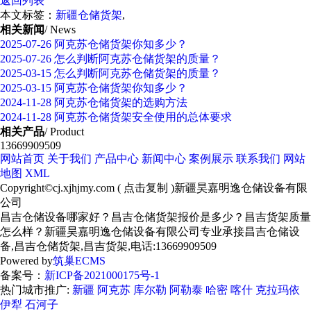
返回列表
本文标签：
新疆仓储货架
,
相关新闻
/ News
2025-07-26
阿克苏仓储货架你知多少？
2025-07-26
怎么判断阿克苏仓储货架的质量？
2025-03-15
怎么判断阿克苏仓储货架的质量？
2025-03-15
阿克苏仓储货架你知多少？
2024-11-28
阿克苏仓储货架的选购方法
2024-11-28
阿克苏仓储货架安全使用的总体要求
相关产品
/ Product
13669909509
网站首页
关于我们
产品中心
新闻中心
案例展示
联系我们
网站
地图
XML
Copyright©
cj.xjhjmy.com
(
点击复制
)新疆昊嘉明逸仓储设备有限
公司
昌吉仓储设备哪家好？昌吉仓储货架报价是多少？昌吉货架质量
怎么样？新疆昊嘉明逸仓储设备有限公司专业承接昌吉仓储设
备,昌吉仓储货架,昌吉货架,电话:13669909509
Powered by
筑巢ECMS
备案号：
新ICP备2021000175号-1
热门城市推广:
新疆
阿克苏
库尔勒
阿勒泰
哈密
喀什
克拉玛依
伊犁
石河子