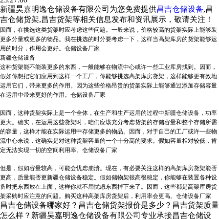
新疆昊嘉明逸仓储设备有限公司为您免费提供
昌吉仓储设备
,昌
吉仓储货架,昌吉货架等相关信息发布和资讯展示，敬请关注！
因而，在挑选这类货架时应考虑这些问题。一般来说，价格较高的货架实际上能够装
更多分量或更多的物品。我在挑选的时分要考虑一下，这样当高架库房的货架能够运
用的时分，作用会更好。仓储设备厂家
新疆仓储设备
这种货架能不能装更多的东西，一般能够在物流中心或许一些工业库房找到。因而，
假如你想把它们应用到这样一个工厂，你能够挑选高架库房货架，这样能够更有效地
运用它们，带来更多的作用。因为这些价格昂贵的货架实际上能够通过添加存储容量
在运用中带来更好的作用。仓储设备厂家
因而，这种货架实际上是一个全体，在生产和生产运用的过程中
新疆仓储设备
，功率
更大。确实，在运用这些货架时，咱们应该充分考虑货架的存储容量和整个存储所需
的容量，这样才能在实际运用中存储更多的物品。因而，对于自己的工厂或许一些物
流中心来说，这确实是对这种货架容量的一个十分高的要求。假如容量相对较低，肯
定无法实现一切的空间利用率。仓储设备厂家
但是，假如容量较高，可能会忧虑崩溃。现在，有必要关注这样的高架库房货架能否
更高，质量能否更
新疆仓储设备
稳定。假如储物架很高很稳定，你能够在装置各种设
备时把东西放在上面，这样你就不用忧虑东西掉下来了。因而，这些都是高架库房货
架采购时应注意的问题。购买这种高架库房货架后，利用率会更高。仓储设备厂家
昌吉仓储设备哪家好？昌吉仓储货架报价是多少？昌吉货架质量
怎么样？新疆昊嘉明逸仓储设备有限公司专业承接昌吉仓储设