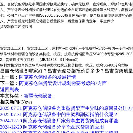
五、仓储设备焊接处参照国家焊接规范执行，确保无脱焊、虚焊现象，焊接部位均辅
六、产品外表经过槽浸式前处理和在先进的全自动高压静电喷涂流水线完结，塑粉为阿克
七、公司产品出产严格按IS09001：2000质量体系运转，使产质量量得到充沛的确保
八、产品售后定时
新疆仓储设备
质量跟踪，质量确保期为壹年，毕生保护
货架制作工艺流程图
货架加工工艺1、货架加工工艺：原材料--自动冲孔--冷轧成型--定尺--剪切—冷作--焊接
钢号钢材种
新疆仓储设备
类抗拉、抗压、抗弯抗剪端面承压SS400冷弯型钢2051203
2、货架焊接强度目标：（JB/T5323—91 N/mm2）
钢材对接焊缝角焊缝钢号钢材种类抗拉抗压抗剪抗拉、抗压、抗弯SS400冷弯型钢
昌吉仓储设备哪家好？昌吉仓储货架报价是多少？昌吉货架质量怎么样
上一篇：
阿克苏仓储设备的发展行情
下一篇：
阿克苏仓储货架设计规划需要考虑的7方面
返回列表
本文标签：
新疆仓储设备
,
相关新闻
/ News
2025-07-31
阿克苏仓储设备之重型货架产生异味的原因及处理方
2025-07-31
阿克苏仓储设备中的主架和副架指的什么呢？
2024-12-20
阿克苏仓储设备厂家分享主要货架组成有哪些
2024-12-20
阿克苏仓储设备分享托盘式货架的应用