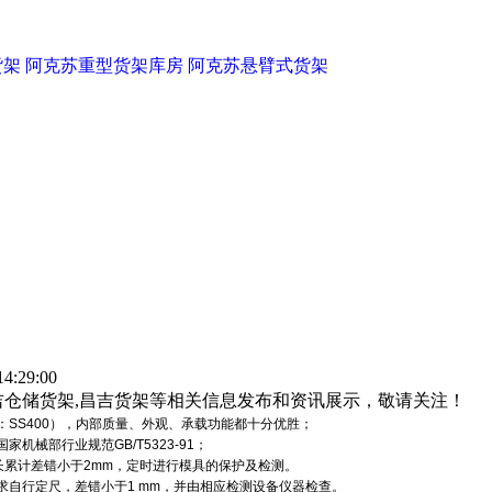
货架
阿克苏重型货架库房
阿克苏悬臂式货架
:29:00
吉仓储货架,昌吉货架等相关信息发布和资讯展示，敬请关注！
SS400），内部质量、外观、承载功能都十分优胜；
械部行业规范GB/T5323-91；
全长累计差错小于2mm，定时进行模具的保护及检测。
自行定尺，差错小于1 mm，并由相应检测设备仪器检查。