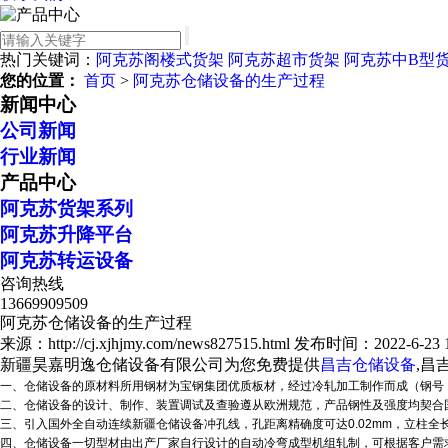
热门关键词：
阿克苏阁楼式货架
阿克苏超市货架
阿克苏中B型
您的位置：
首页
>
阿克苏仓储设备的生产过程
新闻中心
公司新闻
行业新闻
产品中心
阿克苏货架系列
阿克苏升降平台
阿克苏转运设备
咨询热线
13669909509
阿克苏仓储设备的生产过程
来源：http://cj.xjhjmy.com/news827515.html
发布时间：2022-6-23 14
新疆昊嘉明逸仓储设备有限公司为您免费提供
昌吉仓储设备
,昌
一、仓储设备的原材料所用钢材为宝钢集团优质板材，经过冷轧加工制作而成（钢号：
二、仓储设备的设计、制作、装置调试及查验遵从欧洲规范，产品钢性及强度均契合国家机
三、引入国外全自动连续
新疆仓储设备
冲孔线，孔距离精确度可达0.02mm，立柱
四、仓储设备一切型材由出产厂家自行设计的自动冷弯成型机组轧制，可根据客户需求