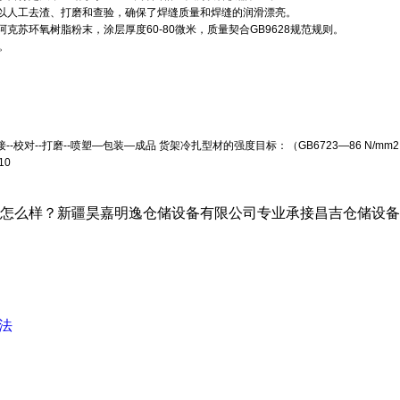
以人工去渣、打磨和查验，确保了焊缝质量和焊缝的润滑漂亮。
苏环氧树脂粉末，涂层厚度60-80微米，质量契合GB9628规范规则。
。
--校对--打磨--喷塑—包装—成品 货架冷扎型材的强度目标：（GB6723—86 N/mm
10
？新疆昊嘉明逸仓储设备有限公司专业承接昌吉仓储设备,昌吉仓储货
法