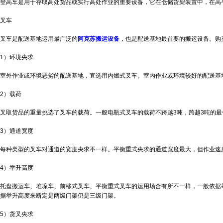
登高车是用于存取高处货品或实行高处作业的重要设备，它在仓储货架装置中，在高
叉车
叉车是配送基地运用最广泛的
阿克苏搬运设备
，也是配送基地最首要的搬运设备。购
1）环境央求
室外作业或环境恶劣的配送基地，宜选用内燃式叉车。室内作业或环境较好的配送基
2）载荷
叉取货品的重量挑选了叉车的载荷。一般电瓶式叉车的载荷不跨越3吨，跨越3吨的最
3）通道宽度
每种类型的叉车对通道的宽度央求不一样。平衡重式央求的通道宽度最大，但作业速
4）举升高度
托盘搬运车、堆垛车、前移式叉车、平衡重式叉车的运用场合有所不一样，一般依据
据举升高度来断定是两级门架仍是三级门架。
5）货叉央求