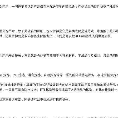
次运用，一同也要考虑是不是仅在本配送基地内部流通；存储货品的特性挑选了托盘
用及选用时，除了周转箱的巨细，也应留神是它是斜插式仍是规范式，带盖的仍是不
，还要留神的是条码标签张贴的方位，有的是可以把RFID标签植入到里边去的。
且运用寿命较长；再者就是仓储笼首要用于各种原材料、半成品以及成品、废品的周
F拣选、PTL拣选、语音拣选、自动拣选等等一系列的辅佐拣选设备，在这些辅佐拣
泛的拣选辅佐设备；其间的手持式RF设备最大的缺点就是不能用双手灵敏地搬运货品
，一同是不是有防水央求。PTL拣选设备最适适宜A类货品的拣选，对此在挑选时一
以迅速搬运重货，同进还可以更快地进行拣选操作。