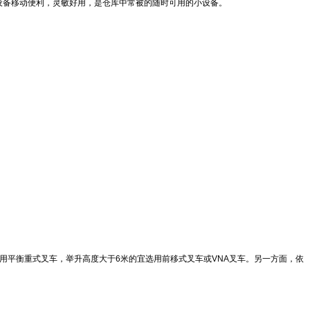
设备移动便利，灵敏好用，是仓库中常被的随时可用的小设备。
用平衡重式叉车，举升高度大于6米的宜选用前移式叉车或VNA叉车。另一方面，依