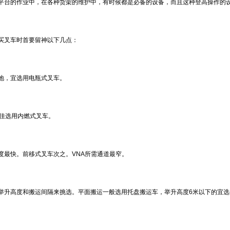
平台的作业中，在各种货架的维护中，有时候都是必备的设备，而且这种登高操作的
买叉车时首要留神以下几点：
地，宜选用电瓶式叉车。
佳选用内燃式叉车。
度最快。前移式叉车次之。VNA所需通道最窄。
举升高度和搬运间隔来挑选。平面搬运一般选用托盘搬运车，举升高度6米以下的宜选