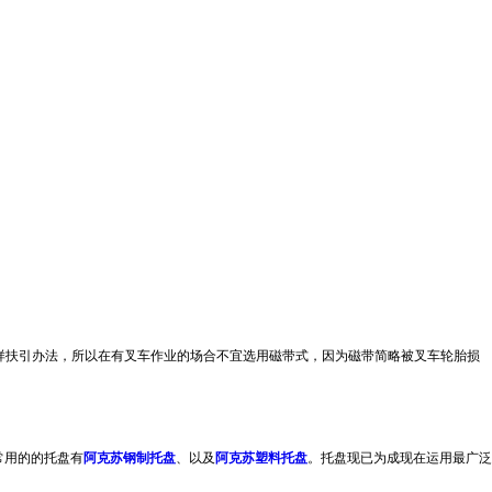
样扶引办法，所以在有叉车作业的场合不宜选用磁带式，因为磁带简略被叉车轮胎损
常用的的托盘有
阿克苏钢制托盘
、以及
阿克苏塑料托盘
。托盘现已为成现在运用最广泛