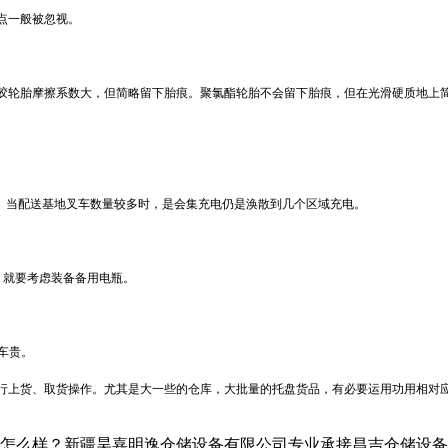
点一般被忽视。
胶轮胎摩擦系数大，但简略留下胎痕。聚氯酯轮胎不会留下胎痕，但在光滑硬质地上
电。当配送基地叉车数量较多时，是会集充电仍是涣散到几个区域充电。
，就要考虑装备备用电瓶。
车贵。
行上货、取货操作。尤其是大一些的仓库，大批量的托盘货品，有必要运用功用相对
？新疆昊嘉明逸仓储设备有限公司专业承接昌吉仓储设备,昌吉仓储货