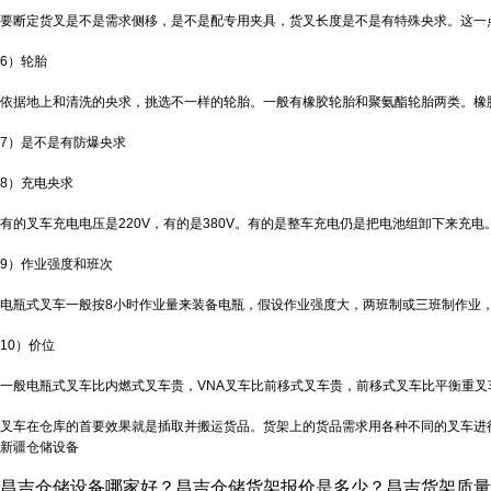
要断定货叉是不是需求侧移，是不是配专用夹具，货叉长度是不是有特殊央求。这一
6）轮胎
依据地上和清洗的央求，挑选不一样的轮胎。一般有橡胶轮胎和聚氨酯轮胎两类。橡
7）是不是有防爆央求
8）充电央求
有的叉车充电电压是220V，有的是380V。有的是整车充电仍是把电池组卸下来充
9）作业强度和班次
电瓶式叉车一般按8小时作业量来装备电瓶，假设作业强度大，两班制或三班制作业
10）价位
一般电瓶式叉车比内燃式叉车贵，VNA叉车比前移式叉车贵，前移式叉车比平衡重叉
叉车在仓库的首要效果就是插取并搬运货品。货架上的货品需求用各种不同的叉车进
新疆仓储设备
昌吉仓储设备哪家好？昌吉仓储货架报价是多少？昌吉货架质量怎么样