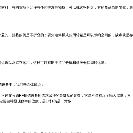
的材料，有的货品不允许有任何挥发性物质，可以挑选钢托盘；有的货品简略发霉，最
带盖的，折叠的仍是不折叠的；要知道斜插式的周转箱是可以节约空间的，缺点就是存
转运送以及贮存运用，这样可以有助于货品分拣和供应仓储周转运送。
选设备中，我们来具体说说：
；不过在收购RF拣选设备时需求留神的是键盘的键数，它是不是有汉字输入需求；再
定要留神显现数字的位数，是1对1仍是一对多；