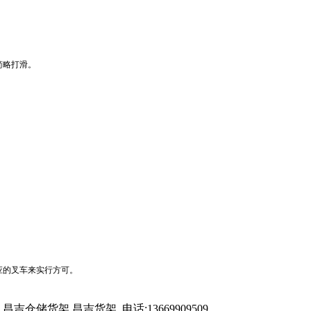
简略打滑。
应的叉车来实行方可。
架,昌吉货架,,电话:13669909509