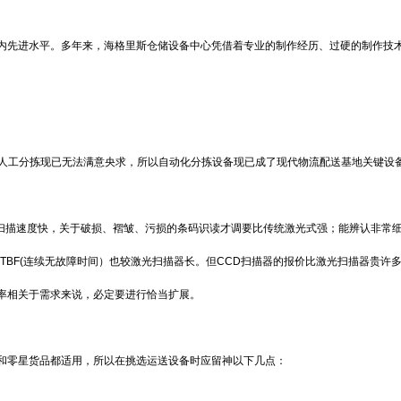
内先进水平。多年来，海格里斯仓储设备中心凭借着专业的制作经历、过硬的制作技
靠人工分拣现已无法满意央求，所以自动化分拣设备现已成了现代物流配送基地关键设
，扫描速度快，关于破损、褶皱、污损的条码识读才调要比传统激光式强；能辨认非常
TBF(连续无故障时间）也较激光扫描器长。但CCD扫描器的报价比激光扫描器贵许
率相关于需求来说，必定要进行恰当扩展。
和零星货品都适用，所以在挑选运送设备时应留神以下几点：