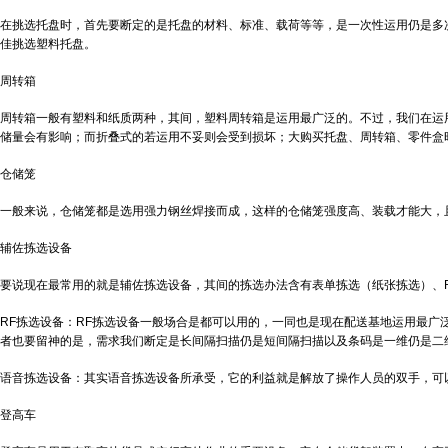
在挑选托盘时，首先要断定的是托盘的材料、标准、载荷等等，是一次性运用仍是多
佳挑选塑料托盘。
周转箱
周转箱一般有塑料和纸质两种，其间，塑料周转箱是运用最广泛的。不过，我们在运
储量会有影响；而折叠式的若运用不妥则会受到损坏；大购买托盘、周转箱、零件盒时
仓储笼
一般来说，仓储笼都是选用强力钢丝焊接而成，这样的仓储笼强度高、装载才能大，
辅佐拣选设备
要说现在最常用的就是辅佐拣选设备，其间的拣选办法含有表单拣选（纸张拣选）、R
RF拣选设备：RF拣选设备一般场合是都可以用的，一同也是现在配送基地运用最广
者也要留神的是，需求我们断定是长间隔扫描仍是短间隔扫描以及条码是一维仍是二维
语音拣选设备：其实语音拣选设备所承受，它的利益就是解放了操作人员的双手，可
登高车