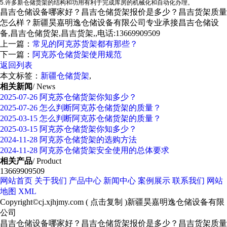
5.许多新仓储货架的结构和功用有利于完成库房的机械化和自动化办理。
昌吉仓储设备哪家好？昌吉仓储货架报价是多少？昌吉货架质量
怎么样？新疆昊嘉明逸仓储设备有限公司专业承接昌吉仓储设
备,昌吉仓储货架,昌吉货架,,电话:13669909509
上一篇：
常见的阿克苏货架都有那些？
下一篇：
阿克苏仓储货架使用规范
返回列表
本文标签：
新疆仓储货架
,
相关新闻
/ News
2025-07-26
阿克苏仓储货架你知多少？
2025-07-26
怎么判断阿克苏仓储货架的质量？
2025-03-15
怎么判断阿克苏仓储货架的质量？
2025-03-15
阿克苏仓储货架你知多少？
2024-11-28
阿克苏仓储货架的选购方法
2024-11-28
阿克苏仓储货架安全使用的总体要求
相关产品
/ Product
13669909509
网站首页
关于我们
产品中心
新闻中心
案例展示
联系我们
网站
地图
XML
Copyright©
cj.xjhjmy.com
(
点击复制
)新疆昊嘉明逸仓储设备有限
公司
昌吉仓储设备哪家好？昌吉仓储货架报价是多少？昌吉货架质量