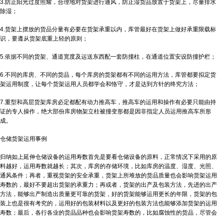
3.防止阳光过度照耀，合理地对货架进行通风，防止湿货品放置于货架上，尽量排水
除湿；
4.货架上摆放的货品分量有必要在货架承重以内，库管最好在货架上做好承重限载标
识，要遵从货架底重上轻的原则；
5.依据不同的货架、通道宽度及运送东西配一套防撞柱，在通道位置安设防撞护栏；
6.不同的库房、不同的货品，每个库房的货架都有不同的运用方法，库管都要拟定货
架运用制度，让每个货架运用人员都学会和恪守，才是达到方针的终究方法；
7.重型和高层货架库房必定都配有动力推高车，推高车的运用和操作有必要只能由持
证的专人操作，绝大部份库房物架立柱被撞变形都是因非指定人员运用推高车所形
成。
仓储货架运用事例
归纳如上延伸仓储设备的运用寿数首先是要看仓储设备的原料，正常情况下采用的原
料越好，运用寿数就越长；其次，库房的存储环境，比如库房的温度、湿度、光照、
通风条件；再者，重视货架的安全承重，货架上所堆放的货品质量也会影响货架运用
寿数的，最好不要超出货架的承重力；再或者，货架的出产及包装方法，先进的出产
方法，能够出产制造出质量更可靠的货架，好的货架能够运用更长的年限，货架的包
装上也是很有考究的，运用好的包装材料以及更好的包装方法也能够添加货架的运用
寿数；最后，各行各业的货品品种也会影响货架寿数的，比如腐蚀性的货品，尽管会