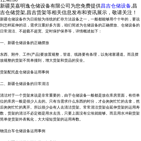
新疆昊嘉明逸仓储设备有限公司为您免费提供
昌吉仓储设备
,昌
吉仓储货架,昌吉货架等相关信息发布和资讯展示，敬请关注！
新疆仓储设备作为日前较为传统的贮存方法设备之一，一般都能够用个十年的，要说
到怎样延伸的话，需求注重好多方面，咱们简述为仓储设备的正确摆放、仓储设备的
日常清洁、不超载不超宽、定时保护保养等，详情概述如下：
一、新疆仓储设备的正确摆放
东西、附件、工件(产品)要放置规整，管道、线路要有条理，以免堵塞通道。而且摆
放规整的货架不简单撞到，增大货架和货品的安全。
货架配托盘仓储设备运用事例
二、新疆仓储设备的日常清洁
清洁对于一个货架来说是非常重要的，由于仓储设备一般都是放在库房里面，有些单
位的库房一般是很少人去的。只有当需求什么东西的时分，才会匆匆忙忙的去拿，然
后匆匆忙忙的离开。所以很少会有人去清洁货架。常常清洁货架会延伸货架的运用寿
数，货架的清洁不必定都是用水去洗，只要上面没有尘埃就能够。而且用水冲刷货架
简单使货架外表氧化，大大缩短货架的运用寿数。
物流台车仓储设备运用事例