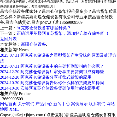
有相应的保护措施，但或多或少会有点影响的。除此之外，对货架定时进行清洁保护
也是能够延伸寿数的，希望能够帮到您！
昌吉仓储设备哪家好？昌吉仓储货架报价是多少？昌吉货架质量
怎么样？新疆昊嘉明逸仓储设备有限公司专业承接昌吉仓储设
备,昌吉仓储货架,昌吉货架,,电话:13669909509
上一篇：
阿克苏仓储设备有哪些种类？
下一篇：
正确运用阁楼阿克苏货架，添加好几倍存储空间 ！
返回列表
本文标签：
新疆仓储设备
,
相关新闻
/ News
2025-07-31
阿克苏仓储设备之重型货架产生异味的原因及处理方
法
2025-07-31
阿克苏仓储设备中的主架和副架指的什么呢？
2024-12-20
阿克苏仓储设备厂家分享主要货架组成有哪些
2024-12-20
阿克苏仓储设备分享托盘式货架的应用
2024-10-30
阿克苏仓储设备告诉你什么样的货架更加稳固
2024-10-30
安装阿克苏仓储设备货架使用时的注意事项
相关产品
/ Product
13669909509
网站首页
关于我们
产品中心
新闻中心
案例展示
联系我们
网站
地图
XML
Copyright©
cj.xjhjmy.com
(
点击复制
)新疆昊嘉明逸仓储设备有限