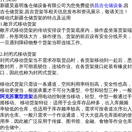
新疆昊嘉明逸仓储设备有限公司为您免费提供
昌吉仓储设备
,昌
吉仓储货架,昌吉货架等相关信息发布和资讯展示，敬请关注！
移动式新疆仓储货架的特点及运用
1.敞开式移动货架
敞开式移动货架的传动安排设于货架底座内，操作盘坐落货架端
部，外形简练大方，操作便当。货架的前后设有安全分线开关，
一旦遇到障碍物整个货架当即连续工作。
2.封闭式移动货架
封闭式移动货架当不需求存取货品时，各货架移动到一起后，悉
数封闭，并可彻底锁住，连续作业。在各货架接口处装有橡皮封
口，因此也称为封闭式货架。
移动式货架只需设一条通道，空间利用率特别高，安全性也高，
移动更便当，根据承重才干可分为重型、中型和轻型三种，一般
阿克苏重型货架
选用电动控制便当移动，轻型、中型一般通过手
摇移动。 移动货架特征：适用于企业库存品种多，出入库频频
率较低的仓库，也适用于库存频率较高，需求可按巷道次序出入
库的仓库。一般只需求一个作业通道，可大大提高仓库面积的使
用率，因此被广泛应用于传媒、图书馆、金融、食物等作业仓库
的仓储中。