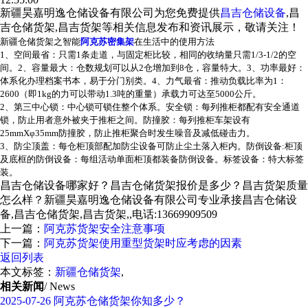
新疆昊嘉明逸仓储设备有限公司为您免费提供
昌吉仓储设备
,昌
吉仓储货架,昌吉货架等相关信息发布和资讯展示，敬请关注！
新疆仓储货架之智能
阿克苏密集架
在生活中的使用方法
1、空间最省：只需1条走道，与固定柜比较，相同的收纳量只需1/3-1/2的空
间。2、容量最大：仓数规划可以从2仓增加到8仓，容量特大。3、功率最好：
体系化办理档案书本，易于分门别类。4、力气最省：推动负载比率为1：
2600（即1kg的力可以带动1.3吨的重量）承载力可达至5000公斤。
2、第三中心锁：中心锁可锁住整个体系。安全锁：每列推柜都配有安全通道
锁，防止用者意外被夹于推柜之间。防撞胶：每列推柜车架设有
25mmXφ35mm防撞胶，防止推柜聚合时发生噪音及减低碰击力。
3、防尘顶盖：每仓柜顶部配加防尘设备可防止尘土落入柜内。防倒设备:柜顶
及底框的防倒设备：每组活动单面柜顶都装备防倒设备。标签设备：特大标签
装。
昌吉仓储设备哪家好？昌吉仓储货架报价是多少？昌吉货架质量
怎么样？新疆昊嘉明逸仓储设备有限公司专业承接昌吉仓储设
备,昌吉仓储货架,昌吉货架,,电话:13669909509
上一篇：
阿克苏货架安全注意事项
下一篇：
阿克苏货架使用重型货架时应考虑的因素
返回列表
本文标签：
新疆仓储货架
,
相关新闻
/ News
2025-07-26
阿克苏仓储货架你知多少？