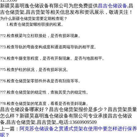
新疆昊嘉明逸仓储设备有限公司为您免费提供
昌吉仓储设备
,昌
吉仓储货架,昌吉货架等相关信息发布和资讯展示，敬请关注！
为什么新疆仓储货架需要定期检查呢？
1.检查仓储货架螺栓联接的松紧。
??2.检查横梁与立柱联接处，是否有损坏现象。
??3.检查导轨的弯曲变构成度和通道两端导轨的相平度。
??4.检查牛腿变形程度，是否有开裂现象、是否与地面相平。
??5.检查护柱的状况，是否有损坏状况。
??6.检查仓储货架零部件外表是否有刮痕等等。
??7.检查仓储货架的稳定性，查验其受力的稳定性。
??8.检查仓储货架的笔直度，看看是否有歪斜现象。
昌吉仓储设备哪家好？昌吉仓储货架报价是多少？昌吉货架质量
怎么样？新疆昊嘉明逸仓储设备有限公司专业承接昌吉仓储设
备,昌吉仓储货架,昌吉货架,,电话:13669909509
上一篇：
阿克苏仓储设备之贯通式货架在使用中要怎样进行保养
呢？