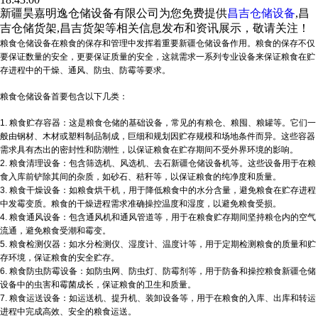
新疆昊嘉明逸仓储设备有限公司为您免费提供
昌吉仓储设备
,昌
吉仓储货架,昌吉货架等相关信息发布和资讯展示，敬请关注！
粮食仓储设备在粮食的保存和管理中发挥着重要
新疆仓储设备
作用。粮食的保存不仅
要保证数量的安全，更要保证质量的安全，这就需求一系列专业设备来保证粮食在贮
存进程中的干燥、通风、防虫、防霉等要求。
粮食仓储设备首要包含以下几类：
1. 粮食贮存容器：这是粮食仓储的基础设备，常见的有粮仓、粮囤、粮罐等。它们一
般由钢材、木材或塑料制品制成，巨细和规划因贮存规模和场地条件而异。这些容器
需求具有杰出的密封性和防潮性，以保证粮食在贮存期间不受外界环境的影响。
2. 粮食清理设备：包含筛选机、风选机、去石
新疆仓储设备
机等。这些设备用于在粮
食入库前铲除其间的杂质，如砂石、秸秆等，以保证粮食的纯净度和质量。
3. 粮食干燥设备：如粮食烘干机，用于降低粮食中的水分含量，避免粮食在贮存进程
中发霉变质。粮食的干燥进程需求准确操控温度和湿度，以避免粮食受损。
4. 粮食通风设备：包含通风机和通风管道等，用于在粮食贮存期间坚持粮仓内的空气
流通，避免粮食受潮和霉变。
5. 粮食检测仪器：如水分检测仪、湿度计、温度计等，用于定期检测粮食的质量和贮
存环境，保证粮食的安全贮存。
6. 粮食防虫防霉设备：如防虫网、防虫灯、防霉剂等，用于防备和操控粮食
新疆仓储
设备
中的虫害和霉菌成长，保证粮食的卫生和质量。
7. 粮食运送设备：如运送机、提升机、装卸设备等，用于在粮食的入库、出库和转运
进程中完成高效、安全的粮食运送。