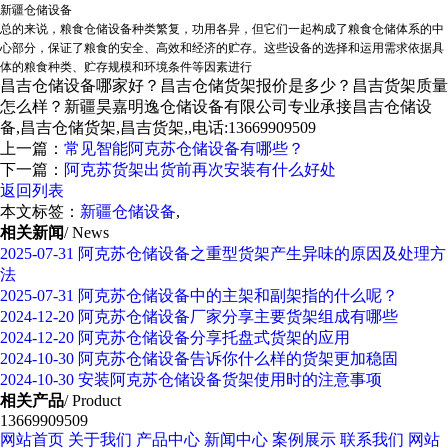
新疆仓储设备
总的来说，粮食仓储设备种类繁复，功用各异，但它们一起构成了粮食仓储体系的中
心部分，保证了粮食的安全、高效和经济的贮存。这些设备的选择和运用需求依据具
体的粮食种类、贮存规模和环境条件等因素进行
昌吉仓储设备哪家好？昌吉仓储货架报价是多少？昌吉货架质量
怎么样？新疆昊嘉明逸仓储设备有限公司专业承接昌吉仓储设
备,昌吉仓储货架,昌吉货架,,电话:13669909509
上一篇：
常见智能阿克苏仓储设备有哪些？
下一篇：
阿克苏货架出货前再次安装有什么好处
返回列表
本文标签：
新疆仓储设备
,
相关新闻
/ News
2025-07-31
阿克苏仓储设备之重型货架产生异味的原因及处理方
法
2025-07-31
阿克苏仓储设备中的主架和副架指的什么呢？
2024-12-20
阿克苏仓储设备厂家分享主要货架组成有哪些
2024-12-20
阿克苏仓储设备分享托盘式货架的应用
2024-10-30
阿克苏仓储设备告诉你什么样的货架更加稳固
2024-10-30
安装阿克苏仓储设备货架使用时的注意事项
相关产品
/ Product
13669909509
网站首页
关于我们
产品中心
新闻中心
案例展示
联系我们
网站